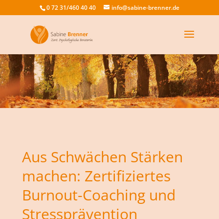
0 72 31/460 40 40
info@sabine-brenner.de
Aus Schwächen Stärken
machen: Zertifiziertes
Burnout-Coaching und
Stressprävention